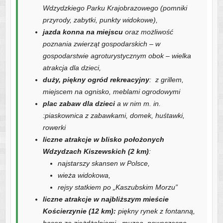
Wdzydzkiego Parku Krajobrazowego (pomniki
przyrody, zabytki, punkty widokowe),
jazda konna na miejscu
oraz możliwość
poznania zwierząt gospodarskich – w
gospodarstwie agroturystycznym obok – wielka
atrakcja dla dzieci,
duży, piękny ogród rekreacyjny
: z grillem,
miejscem na ognisko, meblami ogrodowymi
plac zabaw dla dzieci
a w nim m. in.
:piaskownica z zabawkami, domek, huśtawki,
rowerki
liczne atrakcje w blisko położonych
Wdzydzach Kiszewskich (2 km)
:
najstarszy skansen w Polsce,
wieża widokowa,
rejsy statkiem po „Kaszubskim Morzu”
liczne atrakcje w najbliższym mieście
Kościerzynie (12 km):
piękny rynek z fontanną,