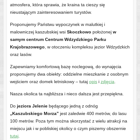
atmosfera, która sprawia, że kraina ta cieszy się
nieustającym zainteresowaniem turystów.
Proponujemy Państwu wypoczynek w malutkiej i
malowniczej kaszubskiej wsi
Skoczkowo
położonej
w
samym centrum Centrum Wdzydzkiego Parku
Krajobrazowego
, w otoczeniu kompleksu jezior Wdzydzkich
oraz lasów.
Zapewniamy komfortową bazę noclegową, do wynajęcia
proponujemy dwa obiekty: oddzielne mieszkanie z osobnym
wejściem oraz domek letniskowy – tutaj
opis
i
zdjęcia
.
Nasza okolica ta najbliższa i nieco dalsza jest przepiękna.
Do
jeziora Jelenie
będącego jedną z odnóg
„Kaszubskiego Morza”
jest zaledwie 400 metrów, do lasu
100 metrów. Poza tym można skorzystać z wielu atrakcji na
miejscu jak i w pobliskiej okolicy o czym piszemy obszernie
tutaj
.